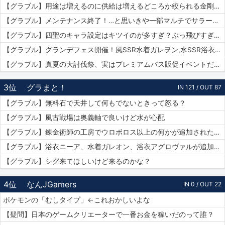
【グラブル】用途は増えるのに供給は増えるどころか絞られる金剛晶…実際配布を絞るのはメリット・デメリットどっちの方が大きい？
【グラブル】メンテナンス終了！…と思いきや一部マルチでサラーサ最終素材がドロップする不具合で緊急メンテ突入へ…
【グラブル】四聖のキャラ設定はキツイのが多すぎ？ぶっ飛びすぎて耐えられないという人も結構いそう…
【グラブル】グランデフェス開催！風SSR水着ガレヲン,水SSR浴衣ニーア,火SSR浴衣アグロヴァルが新登場！リミ武器PUは刃鏡片とワールド・エンド
【グラブル】真夏の大討伐祭、実はプレミアムパス販促イベントだった？
3位
グラまと！
IN 121 / OUT 87
【グラブル】無料石で天井して何もでないときって怒る？
【グラブル】風古戦場は奥義軸で良いけど水が心配
【グラブル】錬金術師の工房でウロボロス以上の何かが追加されたりするのかな？
【グラブル】浴衣ニーア、水着ガレオン、浴衣アグロヴァルが追加！ グランデフェス開催！
【グラブル】シグ来てほしいけど来るのかな？
4位
なんJGamers
IN 0 / OUT 22
ポケモンの「むしタイプ」←これおかしいよな
【疑問】日本のゲームクリエーターで一番お金を稼いだのって誰？