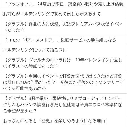
『ブックオフ』、24店舗で不正 架空買い取りや売り上げ偽装
お前らがエルデンリングで初めて倒したボス教えて
【グラブル】真夏の大討伐祭、実はプレミアムパス販促イベン
トだった？
ドコモの『dアニメストア』、動画サービスの勝ち組になる
エルデンリングについて語るスレ
【グラブル】ヴァルナのキャラ付け 19年バレンタインお返し
のイラストの時点であった？
【グラブル】今回のイベントで拝啓が回想で出てきたけど拝啓
は新任PとDの作品だった？ 今後また拝啓のようなシナリオイ
ベくる可能性あるのか
【グラブル】8月の最終上限解放はリミブローディア！シヴァ,
グリムもバランス調整行きだし使徒組は全員エウロペ水準にな
る希望が見えた？
おっさんになると『歴史』を楽しめるようになる理由