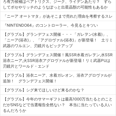
ろ有力候補はベアトリクス、ジーク、ライデンあたり？ ずら
してポセやリッチのようなぽっと出星晶獣の可能性もあるか
「ニーア オートマタ」があそこまで売れた理由を考察するスレ
『NINTENDO64』のコントローラー、今見るとキツい
【グラブル】グランデフェス開催・・・「ガレヲン(水着)」、
「ニーア(浴衣)」、「アグロヴァル(浴衣)」が新登場！ 土リミ
武器のワルエン、刃鏡片もピックアップ
【グラブル】グランデフェス開催！風SSR水着ガレヲン,水SSR
浴衣ニーア,火SSR浴衣アグロヴァルが新登場！リミ武器PUは
刃鏡片とワールド・エンド
【グラブル】浴衣ニーア、水着ガレオン、浴衣アグロヴァルが
追加！ グランデフェス開催！
【グラブル】シグ来てほしいけど来るのかな？
【グラブル】今年のサマーギフトは最高1000万当たるとのこと
だがSNSなどで当選報告全然ない？ 本当に当たっている人い
るんだろうか