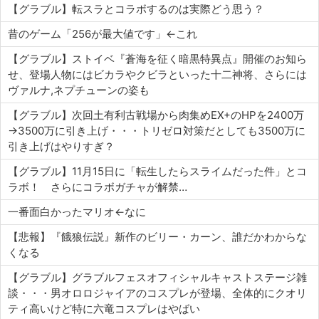
【グラブル】転スラとコラボするのは実際どう思う？
昔のゲーム「256が最大値です」←これ
【グラブル】ストイベ『蒼海を征く暗黒特異点』開催のお知ら
せ、登場人物にはビカラやクビラといった十二神将、さらには
ヴァルナ,ネプチューンの姿も
【グラブル】次回土有利古戦場から肉集めEX+のHPを2400万
→3500万に引き上げ・・・トリゼロ対策だとしても3500万に
引き上げはやりすぎ？
【グラブル】11月15日に「転生したらスライムだった件」とコ
ラボ！ さらにコラボガチャが解禁…
一番面白かったマリオ←なに
【悲報】『餓狼伝説』新作のビリー・カーン、誰だかわからな
くなる
【グラブル】グラブルフェスオフィシャルキャストステージ雑
談・・・男オロロジャイアのコスプレが登場、全体的にクオリ
ティ高いけど特に六竜コスプレはやばい