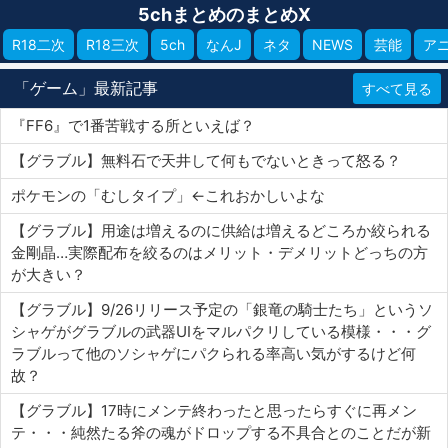
5chまとめのまとめX
R18二次
R18三次
5ch
なんJ
ネタ
NEWS
芸能
ア
「ゲーム」最新記事
すべて見る
『FF6』で1番苦戦する所といえば？
【グラブル】無料石で天井して何もでないときって怒る？
ポケモンの「むしタイプ」←これおかしいよな
【グラブル】用途は増えるのに供給は増えるどころか絞られる
金剛晶…実際配布を絞るのはメリット・デメリットどっちの方
が大きい？
【グラブル】9/26リリース予定の「銀竜の騎士たち」というソ
シャゲがグラブルの武器UIをマルパクリしている模様・・・グ
ラブルって他のソシャゲにパクられる率高い気がするけど何
故？
【グラブル】17時にメンテ終わったと思ったらすぐに再メン
テ・・・純然たる斧の魂がドロップする不具合とのことだが新