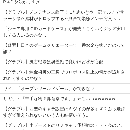
P＆Dやらかしすぎ
【グラブル】メンテナンス終了！…と思いきや一部マルチでサ
ラーサ最終素材がドロップする不具合で緊急メンテ突入へ…
『シャア専用ICIDカードケース』が発売！こういうグッズ実用
してる人いるのかな…
【疑問】日本のゲームクリエーターで一番お金を稼いだのって
誰？
【グラブル】風古戦場は奥義軸で良いけど水が心配
【グラブル】錬金術師の工房でウロボロス以上の何かが追加さ
れたりするのかな？
ワイ、『オープンワールドゲーム』ができない
サガット「苦手な物？昇竜拳です。」←こいつwwwwww
【グラブル】四聖のキャラ設定はキツイのが多すぎ？ぶっ飛び
すぎて耐えられないという人も結構いそう…
【グラブル】土ブーストのリミキャラ予想雑談・・・今のとこ