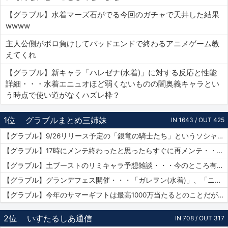
【グラブル】水着マーズ石がでる今回のガチャで天井した結果
wwww
主人公側がボロ負けしてバッドエンドで終わるアニメゲーム教
えてくれ
【グラブル】新キャラ「ハレゼナ(水着)」に対する反応と性能
詳細・・・水着エニュオほど弱くないものの闇奥義キャラとい
う時点で使い道がなくハズレ枠？
1位
グラブルまとめ三姉妹
IN 1643 / OUT 425
【グラブル】9/26リリース予定の「銀竜の騎士たち」というソシャゲがグラブルの武器UIをマルパクリしている模様・・・グラブルって他のソシャゲにパクられる率高い気がするけど何故？
【グラブル】17時にメンテ終わったと思ったらすぐに再メンテ・・・純然たる斧の魂がドロップする不具合とのことだが新P＆Dやらかしすぎ
【グラブル】土ブーストのリミキャラ予想雑談・・・今のところ有力候補はベアトリクス、ジーク、ライデンあたり？ ずらしてポセやリッチのようなぽっと出星晶獣の可能性もあるか
【グラブル】グランデフェス開催・・・「ガレヲン(水着)」、「ニーア(浴衣)」、「アグロヴァル(浴衣)」が新登場！ 土リミ武器のワルエン、刃鏡片もピックアップ
【グラブル】今年のサマーギフトは最高1000万当たるとのことだがSNSなどで当選報告全然ない？ 本当に当たっている人いるんだろうか
2位
いすたるしあ通信
IN 708 / OUT 317