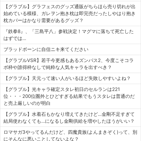
【グラブル】グラフェスのグッズ通販がちらほら売り切れが出
始めている模様、ガレヲン抱き枕は即完売だったしやはり抱き
枕カバーはかなり需要があるグッズ？
『鉄拳8』、「三島平八」参戦決定！マグマに落ちて死亡した
はずでは…
ブラッドボーンに自信ニキ来てください
【グラブルVSR】若干今更感もあるズンパス2、今度こそコラ
ボ枠や誰得枠なしで純粋な人気キャラを出すべき？
【グラブル】天元って速い人がいるほど失敗しやすいよね？
【グラブル】光キャラ確定スタレ初日のセルランは221
位・・・200位圏外とひどすぎる結果でもうスタレは普通のだ
と売上厳しいのが明白
【グラブル】水着石もかなり増えてきたけど…金剛不足すぎて
結局使わなくても…になるし金剛供給を増やしたほうがいい？
ロマサガ3やってるんだけど、四魔貴族(よんまきぞく)って、別
にそんなに悪いことしてないよな？