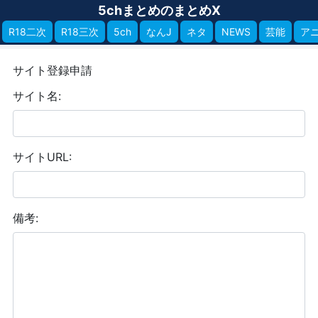
5chまとめのまとめX
R18二次
R18三次
5ch
なんJ
ネタ
NEWS
芸能
ア
サイト登録申請
サイト名:
サイトURL:
備考: