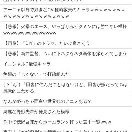
アーニャ以外で好きなCV:種崎敦美のキャラｗｗｗｗｗｗｗｗ
ｗｗｗｗｗｗｗｗｗｗｗｗｗｗｗ
【悲報】火拳のエース、やっぱり赤ピクミンには勝てない模様
wwwwwwwwwwwwwww
【画像】「DIY」のドラマ、だいぶ良さそう
【悲報】新井監督、ついに下ネタなネタ画像を撮られてしまう
イニシャルD最強キャラ
魚類の「じゃない」で打線組んだ
( ヽ´ん`) 「田舎に住んだことはないけど、田舎が嫌だってのは
感覚的にわかる」
なんかめっちゃ面白い世界観のアニメある？
綺麗な野獣先輩が発見された模様
作中で茂野吾郎からホームランを打った選手一覧www