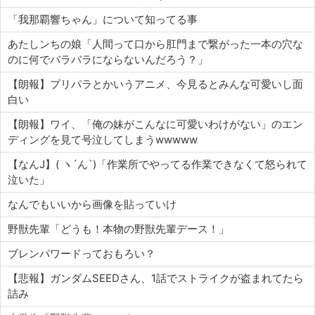
「我那覇響ちゃん」について知ってる事
あたしンちの娘「人間って口から肛門まで繋がった一本の穴な
のに何でバラバラにならないんだろう？」
【朗報】プリパラとかいうアニメ、今見るとみんな可愛いし面
白い
【朗報】ワイ、「俺の妹がこんなに可愛いわけがない」のエン
ディングを見て号泣してしまうwwwww
【なんJ】( ヽ´ん`)「作業所でやってる作業できなくて怒られて
泣いた」
なんでもいいから画像を貼っていけ
野獣先輩「どうも！本物の野獣先輩デース！」
ブレンパワードっておもろい？
【悲報】ガンダムSEEDさん、1話でストライクが盗まれてたら
詰み