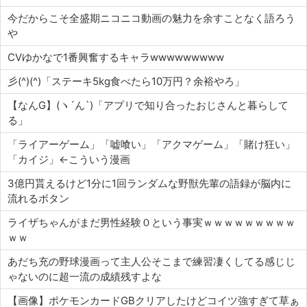
今だからこそ全盛期ニコニコ動画の魅力を余すことなく語ろう
や
CVゆかなで1番興奮するキャラwwwwwwwww
彡(^)(^)「ステーキ5kg食べたら10万円？余裕やろ」
【なんG】(ヽ´ん`)「アプリで知り合ったおじさんと暮らして
る」
「ライアーゲーム」「嘘喰い」「アクマゲーム」「賭け狂い」
「カイジ」←こういう漫画
3億円貰えるけど1分に1回ランダムな野獣先輩の語録が脳内に
流れるボタン
ライザちゃんがまだ男性経験０という事実ｗｗｗｗｗｗｗｗｗ
ｗｗ
あだち充の野球漫画って主人公そこまで練習凄くしてる感じじ
ゃないのに超一流の成績残すよな
【画像】ポケモンカードGBクリアしたけどコイツ強すぎて草ぁ