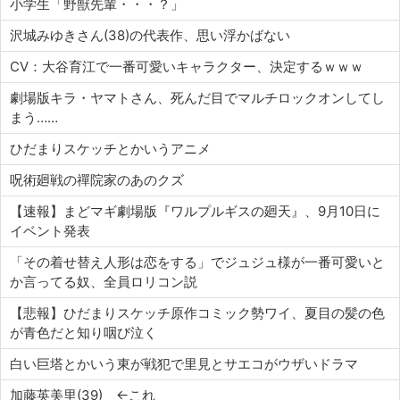
小学生「野獣先輩・・・？」
沢城みゆきさん(38)の代表作、思い浮かばない
CV：大谷育江で一番可愛いキャラクター、決定するｗｗｗ
劇場版キラ・ヤマトさん、死んだ目でマルチロックオンしてし
まう……
ひだまりスケッチとかいうアニメ
呪術廻戦の禪院家のあのクズ
【速報】まどマギ劇場版『ワルプルギスの廻天』、9月10日に
イベント発表
「その着せ替え人形は恋をする」でジュジュ様が一番可愛いと
か言ってる奴、全員ロリコン説
【悲報】ひだまりスケッチ原作コミック勢ワイ、夏目の髪の色
が青色だと知り咽び泣く
白い巨塔とかいう東が戦犯で里見とサエコがウザいドラマ
加藤英美里(39) ←これ