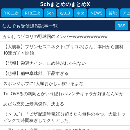
5chまとめのまとめX
R18二次
R18三次
5ch
なんJ
ネタ
NEWS
芸能
ア
なんでも受信遅報記事一覧
RSS
かいけつゾロリの野球回のメンバーwwwwwwwwww
【大朗報】プリンセスコネクト(プリコネ)さん、本日から無料
10連ガチャ開始
【悲報】栄冠ナイン、止め時がわからない
【悲報】稲中卓球部、下品すぎる
スポンジボブに1人頭おかしい奴いるよな
ToLOVEるの籾岡とかいう隠れハレンチキャラが好きなんやが
あだち充史上最高傑作、決まる
（ヽ´ん`）「ピザ配達時間20分超えたら無料のやつ、大量トッ
ピングで時間稼ぎしてクリアした」