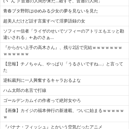
(ヽ´ん`)｢普通の人間が来た…殺すぞ、普通の人間」
青春ブタ野郎はゆめみる少女の夢を見ないを見た
超美人だけど話す言葉すべて淫夢語録の女
ソフィー信者「ライザのせいでソフィーのアトリエもエッと勘
違いされる」←あのさぁ…
『からかい上手の高木さん』、残り2話で完結ｗｗｗｗｗｗｗ
ｗｗｗｗｗｗ
【悲報】チノちゃん、やっぱり「うるさいですね…」と言って
た
逆転裁判に一人興奮するキャラおるよな
ハム太郎の名言で打線
ゴールデンカムイの作者って絶対女やろ
【画像】カイジの福本伸行の新連載、ついに始まるｗｗｗｗｗ
ｗ
『バナナ・フィッシュ』とかいう空気だったアニメ