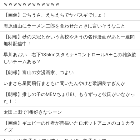
ｗｗｗｗｗｗｗｗｗｗｗｗ
【画像】ごちうさ、えちえちでヤバスギでしょ！
海原雄山にラーメン二郎を食わせたときに言いそうなこと
【朗報】砂の栄冠とかいう高校やきうの名作漫画があと一週間
無料配信中！
早川あおい 右下135kmスタミナEコントロールA←この雑魚欲
しいチームある？
【朗報】富山の女漫画家、つよい
いまさら星間飛行まともに聞いたんやけど歌詞良すぎんか
【朗報】推しの子のMEMちょ(18)、もうずっと彼氏がいなかっ
た！！
太田上田で1番好きなシーン
【画像】ギエピーの作者が昔描いたロボットアニメのコミカラ
イズ