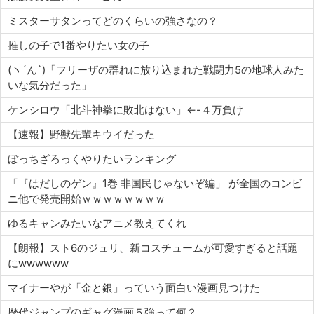
ミスターサタンってどのくらいの強さなの？
推しの子で1番やりたい女の子
(ヽ´ん`)「フリーザの群れに放り込まれた戦闘力5の地球人みた
いな気分だった」
ケンシロウ「北斗神拳に敗北はない」←-４万負け
【速報】野獣先輩キウイだった
ぼっちざろっくやりたいランキング
「『はだしのゲン』1巻 非国民じゃないぞ編」 が全国のコンビ
ニ他で発売開始ｗｗｗｗｗｗｗｗ
ゆるキャンみたいなアニメ教えてくれ
【朗報】スト6のジュリ、新コスチュームが可愛すぎると話題
にwwwwww
マイナーやが「金と銀」っていう面白い漫画見つけた
歴代ジャンプのギャグ漫画５強って何？