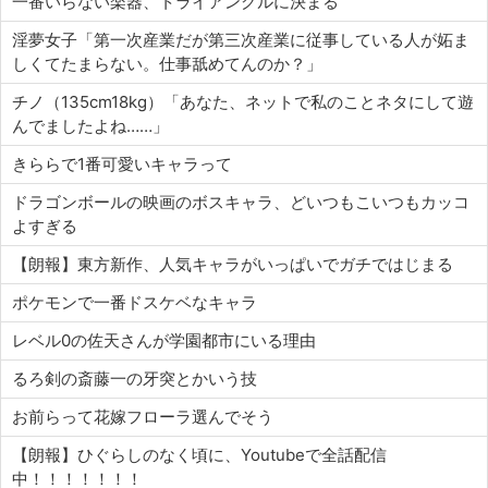
一番いらない楽器、トライアングルに決まる
淫夢女子「第一次産業だが第三次産業に従事している人が妬ま
しくてたまらない。仕事舐めてんのか？」
チノ（135cm18kg）「あなた、ネットで私のことネタにして遊
んでましたよね……」
きららで1番可愛いキャラって
ドラゴンボールの映画のボスキャラ、どいつもこいつもカッコ
よすぎる
【朗報】東方新作、人気キャラがいっぱいでガチではじまる
ポケモンで一番ドスケベなキャラ
レベル0の佐天さんが学園都市にいる理由
るろ剣の斎藤一の牙突とかいう技
お前らって花嫁フローラ選んでそう
【朗報】ひぐらしのなく頃に、Youtubeで全話配信
中！！！！！！！