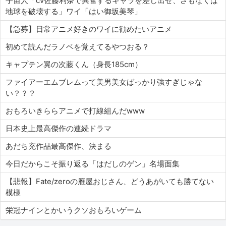
宇宙人「cv佐藤利奈で興奮するキャラを差し出せ、さもなくば
地球を破壊する」ワイ「はい御坂美琴」
【急募】日常アニメ好きのワイに勧めたいアニメ
初めて読んだラノベを覚えてるやつおる？
キャプテン翼の次藤くん（身長185cm）
ファイアーエムブレムって美男美女ばっかり強すぎじゃな
い？？？
おもろいきららアニメで打線組んだwww
日本史上最高傑作の連続ドラマ
あだち充作品最高傑作、決まる
今日だからこそ振り返る「はだしのゲン」名場面集
【悲報】Fate/zeroの雁屋おじさん、どうあがいても勝てない
模様
栄冠ナインとかいうクソおもろいゲーム