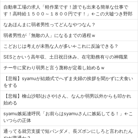
自動車工場の求人「軽作業です！誰でも出来る簡単な仕事で
す！高時給１５００～１８００円です！」←この大嘘つき野郎
なあほんまに弱者男性ってどんなやつなん？
弱者男性が「無敵の人」になるまでの過程ｗ
こどおじは考えが未熟な人が多い←これに反論できる？
SESとかいう高年収、土日祝日休み、在宅勤務有りの神職業
チー牛に変わり弱男と言う蔑称が定着し始めるｗ
【悲報】syamuが結婚式でへずま夫婦の挨拶を聞かずに犬食い
をする
【悲報】檜山沙耶(おさや)さん、なんか弱男以外からも叩かれ
始める
syamu嫉妬連呼民「お前らはsyamuさんに嫉妬してる！」←こ
いつらの正体
通ってる就労支援で短パンダメ、長ズボンにしろと言われたん
やが普通か？