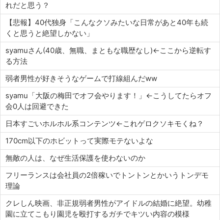
れだと思う？
【悲報】40代独身「こんなクソみたいな日常があと40年も続
くと思うと絶望しかない」
syamuさん(40歳、無職、まともな職歴なし)←ここから逆転す
る方法
弱者男性が好きそうなゲームで打線組んだww
syamu「大阪の梅田でオフ会やります！」←こうしてたらオフ
会0人は回避できた
日本すごいホルホル系コンテンツ←これゲロクソキモくね？
170cm以下のホビットって実際モテないよな
無敵の人は、なぜ生活保護を使わないのか
フリーランスは会社員の2倍稼いでトントンとかいうトンデモ
理論
クレしん映画、非正規弱者男性がアイドルの結婚に絶望。幼稚
園に立てこもり園児を殴打するガチでキツい内容の模様