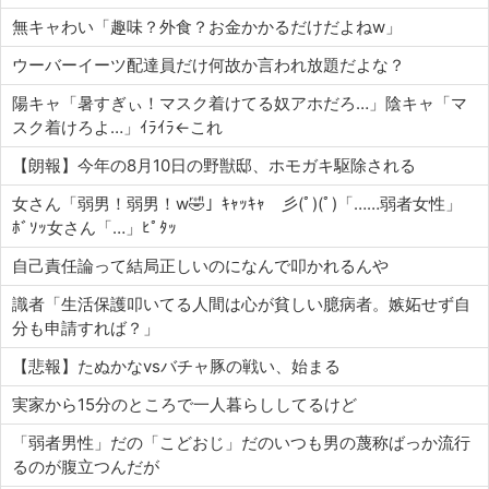
無キャわい「趣味？外食？お金かかるだけだよねw」
ウーバーイーツ配達員だけ何故か言われ放題だよな？
陽キャ「暑すぎぃ！マスク着けてる奴アホだろ…」陰キャ「マ
スク着けろよ…」ｲﾗｲﾗ←これ
【朗報】今年の8月10日の野獣邸、ホモガキ駆除される
女さん「弱男！弱男！w🤣」ｷｬｯｷｬ 彡(ﾟ)(ﾟ)「……弱者女性」
ﾎﾞｿｯ女さん「…」ﾋﾟﾀｯ
自己責任論って結局正しいのになんで叩かれるんや
識者「生活保護叩いてる人間は心が貧しい臆病者。嫉妬せず自
分も申請すれば？」
【悲報】たぬかなvsバチャ豚の戦い、始まる
実家から15分のところで一人暮らししてるけど
「弱者男性」だの「こどおじ」だのいつも男の蔑称ばっか流行
るのが腹立つんだが