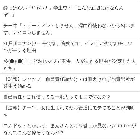
酔っぱらい「ｷﾞｬﾊﾊ！」学生ワイ「こんな底辺にはならん
ぞ…」
チー牛「トリートメントしません、漂白剤使わないから匂いま
す、アイロンしません」
江戸川コナン(チー牛です、音痴です、インドア派です)←こい
つがモテる理由
彡(⚫)(⚫)「こどおじマジで不快、人が人たる理由が欠落した人
たち」
【悲報】ジャップ、自己責任論だけでは耐えきれず他責思考が
芽生え始める
自己責任←これ信じてる一般人ってまじで何なの？
【速報】チー牛、女に生まれてたら普通にモテてることが判明
ｗ
コムドットとかいう、まんさんとギリ健しか見ないyoutuberが
なんでこんな偉そうなんや？