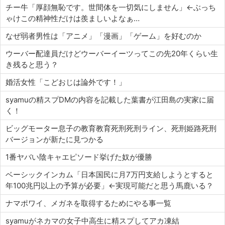
チー牛「厚顔無恥です。世間体を一切気にしません」←ぶっち
ゃけこの精神性だけは羨ましいよなぁ…
なぜ弱者男性は「アニメ」「漫画」「ゲーム」を好むのか
ウーバー配達員だけどウーバーイーツってこの先20年くらい生
き残ると思う？
婚活女性「こどおじは論外です！」
syamuの精スプDMの内容を記載した葉書が江田島の実家に届
く！
ビッグモーター息子の教育教育死刑死刑ライン、死刑姫路死刑
バージョンが新たに見つかる
1番ヤバい陰キャエピソード挙げた奴が優勝
ベーシックインカム「日本国民に月7万円支給しようとすると
年100兆円以上の予算が必要」←実現可能だと思う馬鹿いる？
ナマポワイ、メガネを取得するためにやる事一覧
syamuがネカマの女子中高生に精スプしてアカ凍結