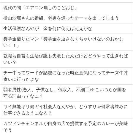
現代の闇「エアコン無しのこどおじ」
檜山沙耶さんの番組、弱男を煽ったテーマを出してしまう
生活保護なんやが、金を何に使えばええかな
奨学金借りたマン「奨学金を返さなくちゃいけないのおかし
い！！」
就職も自営も生活保護も失敗したんだけどどうやって生きれば
いい？
チー牛ってワードが話題になった時正直気になってチーズ牛丼
食いに行ったよな
弱者男性(恋人、子供なし、低収入、不細工)←こいつらが国を
守る理由ってなに？
ワイ無能ギリ健ガイ社会人なんやが、どうすりゃ健常者並みに
仕事できるようになる？
カツドンチャンネルが自身の店で提供する予定のカレーが美味
そう