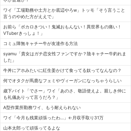
ワイ「工場勤務や土方とか底辺やろw」トッモ「そう言うこと
言うのやめた方がええで」
お前ら「ボカロきつい！鬼滅おもんない！異世界もの痛い！
VTuberきっしょ！」
コミュ障無キャチー牛が友達作る方法
syamu「貴女はガチ恋女性ファンですか？陰キャチー牛釣れま
した」
牛丼にアホみたいに紅生姜かけて食ってる奴ってなんなの？
何でオタクが馬鹿なフェミやヴィーガンになっちゃうらしい
歳下バイト「でさー」ワイ「あのさ、敬語使えよ。親しき仲に
も礼儀ありって言うだろ？」
A型作業所勤務ワイ、もう耐えられない
ワイ「今月も残業頑張ったわ…」←月収手取り31万
山本太郎って頑張ってるよな