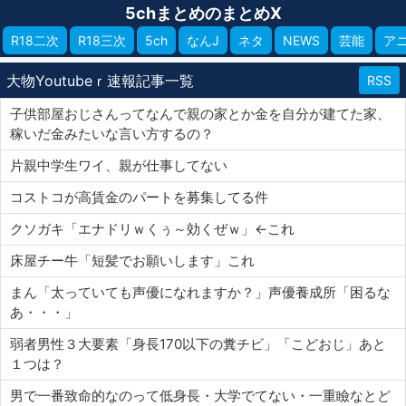
5chまとめのまとめX
R18二次
R18三次
5ch
なんJ
ネタ
NEWS
芸能
ア
大物Youtubeｒ速報記事一覧
RSS
子供部屋おじさんってなんで親の家とか金を自分が建てた家、
稼いだ金みたいな言い方するの？
片親中学生ワイ、親が仕事してない
コストコが高賃金のパートを募集してる件
クソガキ「エナドリｗくぅ～効くぜｗ」←これ
床屋チー牛「短髪でお願いします」これ
まん「太っていても声優になれますか？」声優養成所「困るな
あ・・・」
弱者男性３大要素「身長170以下の糞チビ」「こどおじ」あと
１つは？
男で一番致命的なのって低身長・大学でてない・一重瞼なとど