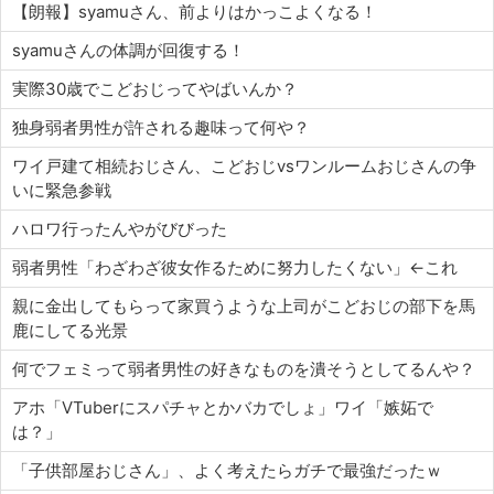
【朗報】syamuさん、前よりはかっこよくなる！
syamuさんの体調が回復する！
実際30歳でこどおじってやばいんか？
独身弱者男性が許される趣味って何や？
ワイ戸建て相続おじさん、こどおじvsワンルームおじさんの争
いに緊急参戦
ハロワ行ったんやがびびった
弱者男性「わざわざ彼女作るために努力したくない」←これ
親に金出してもらって家買うような上司がこどおじの部下を馬
鹿にしてる光景
何でフェミって弱者男性の好きなものを潰そうとしてるんや？
アホ「VTuberにスパチャとかバカでしょ」ワイ「嫉妬で
は？」
「子供部屋おじさん」、よく考えたらガチで最強だったｗ