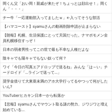
岡くん父「おい岡！親戚が来たぞ！ちょっとは顔出せ！」岡く
ん「・・・」
チー牛「一応運動部入ってましたｗ」←入ってそうな部活
【ハマコースト】syamuさんの動画削除申請が止まらない
【朗報】札幌、生活保護にとって天国だった。ナマポモメン全
員札幌移住すっぞ！
日本の弱者男性ってこの世で最も不幸な人種だよな
陰キャでも陽キャでもない奴って何？
ワイ「今日の写真エアドロップで送るね」みんな「は～い」チ
ードロイド「…ラインで送って…」
奨学金借りて大東亜未満のアホ大学行ってるやつって何がした
いん?
YouTuberヒカキン日本一から転落か
【悲報】syamuさんでマウント取る謎の勢力、ジワジワと増え
始めている…