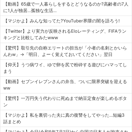
【動画】65歳で一人暮らしをするとどうなるのか?高齢者の7人
に1人が独居…孤独な生活…
【マジかよ】みんな知ってた?YouTuber界隈の闇を語ろう!
【Twitter】より実力が反映されるEloレーティング、FIFAラン
キングと比較してみたwww
【驚愕】取引先の自称エリートの担当が「小者の名刺とかいら
んわw」→「明日、よーく覚えておいてください」翌日
【仰天】うつ病ワイ、ゆで卵を尻で粉砕する遊びにハマってし
まう
【動画】セブンイレブンさんの弁当、ついに限界突破を迎える
ww
【驚愕】一万円失う代わりに死ぬまで納豆定食が楽しめるボタ
ン
【マジかよ】私を裏切った夫に真の復讐をしてやった…短編3
話まとめ
【マジかよ】今日(令和5年7月1日)から中国で日本人が拘束され