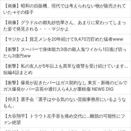
【画像】昭和の自販機、現代では考えられない物が販売されて
いた→その様子
【画像】グラドルの都丸紗也華さん、あまりに変わってしまっ
た姿で発見される・・・マジかよ
【マジかよ】貧乏メシを20年続けて9,470万貯めた猛者www
【衝撃】スーパーで身体能力3倍の殺人鬼ワイから1日逃げ切っ
たら3億円ww
【衝撃】私の友人が5年以上も異常な復讐を受け続けています…
短編4話まとめ
【衝撃】爆発が起きたバーはガス契約なし 東京・新橋のビルで
ガス爆発か バー店長や通行人ら4人が重軽傷 NEWS DIG
【仰天】選手会「選手はやる気のない芸能事務所にいるような
もん」
【大谷翔平】トラウト左手首を痛め交代に…離脱の可能性にフ
ァン絶望