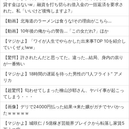
貸す金はないw」融資を打ち切られ借入金の一括返済を要求さ
れた。私「いいけど後悔しますよ?」
【動画】北海道のラーメンは食うな!その理由がこちら…
【動画】10年後の俺からの警告…「この女だれ?」ほか
【マジかよ】「ワイが人生でやらかした出来事TOP 10を紹介し
ていくぜぇ!ww」
【驚愕】許されたんだと思ってた。違った…結局、身内の祟り
が一番怖い
【マジかよ】18時間の遅延を待った男性の“1人フライト” アメ
リカ
【超驚愕】匂わせてしまった檜山沙耶さん、ヤバイ事が起こっ
てしまう・・・
【画像】デリで24000円払った結果→来た嬢がガチでヤバかっ
たｗｗｗｗｗ
【マジかよ】城咲仁 / 5億稼ぎ芸能界ブレイクから転落し家賃5