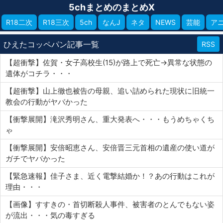
5chまとめのまとめX
R18二次
R18三次
5ch
なんJ
ネタ
NEWS
芸能
ア
ひえたコッペパン記事一覧
RSS
【超衝撃】佐賀・女子高校生(15)が路上で死亡→異常な状態の
遺体がコチラ・・・
【超衝撃】山上徹也被告の母親、追い詰められた現状に旧統一
教会の行動がヤバかった
【衝撃展開】滝沢秀明さん、重大発表へ・・・もうめちゃくち
ゃ
【衝撃展開】安倍昭恵さん、安倍晋三元首相の遺産の使い道が
ガチでヤバかった
【緊急速報】佳子さま、近く電撃結婚か！？あの行動はこれが
理由・・・
【画像】すすきの・首切断殺人事件、被害者のとんでもない姿
が流出・・・気の毒すぎる