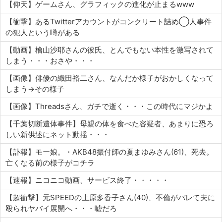
【仰天】ゲームさん、グラフィックの進化が止まるwww
【衝撃】あるTwitterアカウントがコンクリート詰め◯人事件
の犯人という噂がある
【動画】檜山沙耶さんの彼氏、とんでもない本性を激写されて
しまう・・・おさや・・・
【画像】俳優の織田裕二さん、なんだか様子がおかしくなって
しまう→その様子
【画像】Threadsさん、ガチで逝く・・・この時代にマジかよ
【千葉切断遺体事件】母親の体を食べた容疑者、あまりに恐ろ
しい新供述にネット動揺・・・
【訃報】モー娘。・AKB48振付師の夏まゆみさん(61)、死去。
亡くなる前の様子がコチラ
【速報】ニコニコ動画、サービス終了・・・・・
【超衝撃】元SPEEDの上原多香子さん(40)、不倫がバレて夫に
殴られヤバイ展開へ・・・嘘だろ