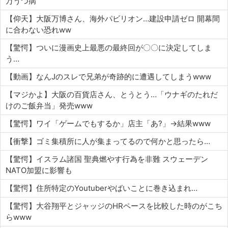
万うつ病
【仰天】大阪万博さん、海外パビリオン…建設申請ゼロ 開幕間
に合わない恐れww
【驚愕】ついに漫画史上最悪の最終回が〇〇に決定してしま
う…
【動画】なんJのスレで兄弟が奇跡的に遭遇してしまうwww
【マジかよ】大阪の百貨店さん、とうとう…「ウナギのたれだ
けのご飯弁当」発売www
【驚愕】ワイ「ゲームでもするか」店主「あ?」→結果www
【衝撃】ゴミ集積所に人が集まってるので何かと思ったら…
【驚愕】イスラム諸国 聖典燃やす行為を非難 スウェーデン
NATO加盟に影響も
【驚愕】住所特定のYoutuberやばいことに巻き込まれ…
【驚愕】大谷翔平とジャッジのHRペースを比較した時のがこち
らwww