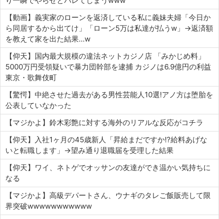
り一瞬でやらせとバレてしまうwww
【動画】義実家のローンを返済している私に義妹夫婦「今日か
ら同居するから出てけ」「ローン5万は私達が払うw」→返済額
を教えて家を出た結果…w
【仰天】国内最大規模の違法ネットカジノ店 「みかじめ料」
5000万円受領疑いで暴力団幹部を逮捕 カジノは6.9億円の利益
東京・歌舞伎町
【驚愕】中絶させた過去がある男性芸能人10選!アノ方は堕胎を
公表していなかった
【マジかよ】鈴木彩艶に対する海外のリアルな反応がコチラ
【仰天】入社1ヶ月の45歳新人「昇給まだですか!?給料あげな
いと転職します」→望み通り退職届を受理した結果
【仰天】ワイ、ネトゲでオッサンの友達ができ温かい気持ちに
なる
【マジかよ】高級デパートさん、ウナギのタレご飯販売して限
界突破wwwwwwwwwww