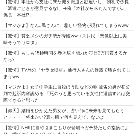
【驚愕】本社から支社に来た俺を派遣と勘違いし、朝礼で係長
「派遣ごときが意見するな!」→俺「本社から来たんですが…」
係長「本社!?」
【マジかよ】なんJ民さんに、悲しい怪物が現れてしまうwww
【驚愕】貧乏メシのガチ勢が降臨ww→スレ民「想像以上に美
味そうでワロタ」
【驚愕】もしも15秒時間を巻き戻す能力か毎日2万円貰えるか
なら?
【驚愕】TV局の『ヤラセ取材』通行人さんの暴露で晒されてし
まうww
【マジかよ】女子中学生に自殺ほう助などの罪 被告の男が初公
判で起訴内容認める 「死のうと思っている女性に返信すれば交
際できると思った」
【仰天】結婚をひかえた男女が、占い師に未来を見てもらう
と・・・「将来かい?真っ暗で何も見えてこないよ」
【驚愕】NHKに自称引きこもりが登場→ガチ勢たちの指摘によ