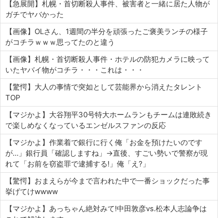
【急展開】札幌・首切断殺人事件、被害者と一緒に居た人物が
ガチでヤバかった
【画像】OLさん、1週間の半分を頑張ったご褒美ランチの様子
がコチラｗｗｗ思ってたのと違う
【画像】札幌・首切断殺人事件・ホテルの防犯カメラに映って
いたヤバイ物がコチラ・・・これは・・・
【驚愕】大人の事情で突如として芸能界から消えたタレント
TOP
【マジかよ】大谷翔平30号特大ホームランもチームは連敗続き
で楽しめなくなっているエンゼルスファンの反応
【マジかよ】作業着で銀行に行く俺「お金を預けたいのです
が…」銀行員「確認しますね」→直後、すごい勢いで警察が現
れて「お前を窃盗罪で逮捕する!」俺「え?」
【驚愕】おまえらが今まで言われた中で一番ショックだった事
挙げてけwwww
【マジかよ】あっちゃん絶対みて!中田敦彦vs.松本人志論争は