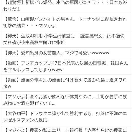
【超驚愕】新橋ビル爆発、本当の原因がコチラ・・・日本も終
わりだよ
【驚愕】山崎製パンバイトの男さん、ドーナツ課に配属された
衝撃の結果・・・マジかよ
【仰天】生成AI利用 小学生は慎重に 「読書感想文」は不適切
文科省が小中高校生向けに指針
【仰天】愛知出身の女芸能人、マジで可愛いwwwww
【動画】アジアカップU-17日本代表の決勝の日韓戦、韓国さん
をフルボッコしてしまうwww
【動画】漫画の帯を別の漫画に付け替えて遊ぶの楽し過ぎワロ
タw
【マジかよ】全くお酒が飲めない体質なのに、上司が勝手に飲
み物にお酒を混ぜていて…
【大谷翔平】トラウタニ弾が出て勝利するも、打線に不満のエ
ンゼルスファンの反応
【マジかよ】農家の私にエリート銀行員「赤字だらけの農家に