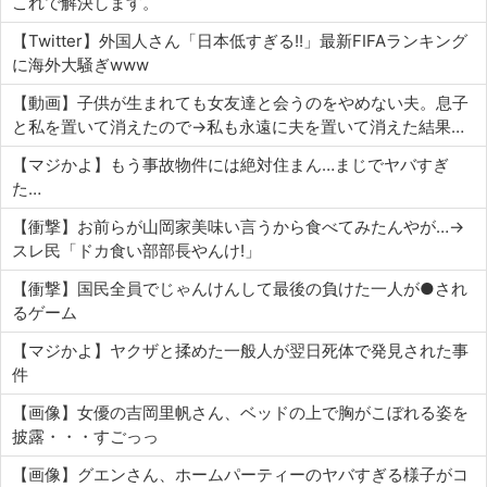
これで解決します。
【Twitter】外国人さん「日本低すぎる!!」最新FIFAランキング
に海外大騒ぎwww
【動画】子供が生まれても女友達と会うのをやめない夫。息子
と私を置いて消えたので→私も永遠に夫を置いて消えた結果…
【マジかよ】もう事故物件には絶対住まん…まじでヤバすぎ
た…
【衝撃】お前らが山岡家美味い言うから食べてみたんやが…→
スレ民「ドカ食い部部長やんけ!」
【衝撃】国民全員でじゃんけんして最後の負けた一人が●され
るゲーム
【マジかよ】ヤクザと揉めた一般人が翌日死体で発見された事
件
【画像】女優の吉岡里帆さん、ベッドの上で胸がこぼれる姿を
披露・・・すごっっ
【画像】グエンさん、ホームパーティーのヤバすぎる様子がコ