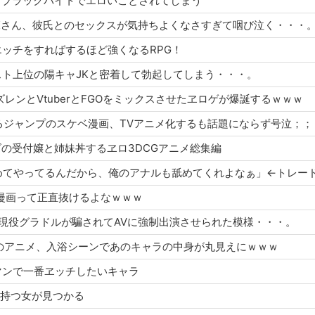
ゃん、ブラックバイトでエロいことされてしまう
のあるJKさん、彼氏とのセックスが気持ちよくなさすぎて咽び泣く・・・
め』エッチをすればするほど強くなるRPG！
カースト上位の陽キャJKと密着して勃起してしまう・・・。
とアズレンとVtuberとFGOをミックスさせたヱロゲが爆誕するｗｗｗ
読んでるジャンプのスケベ漫画、TVアニメ化するも話題にならず号泣；；
ンライズの受付嬢と姉妹丼するヱロ3DCGアニメ総集編
ンコ舐めてやってるんだから、俺のアナルも舐めてくれよなぁ」←トレー
ヱロ漫画って正直抜けるよなｗｗｗ
敗北か？現役グラドルが騙されてAVに強制出演させられた模様・・・。
ピースのアニメ、入浴シーンであのキャラの中身が丸見えにｗｗｗ
ソーマンで一番ヱッチしたいキャラ
いを持つ女が見つかる