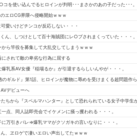
で一番マ○コを使い込んでるヒロインが判明･･･まさかのあの子だった･･･
siteのエロCG界隈へ侵略開始ｗｗｗ
ャラは可愛いけどチンコが反応しない・・・
のヤマトくん、しつけとして百十海賊団にレ○プされまくっていた・・・
ォロワーから竿役を募集して大乱交してしまうｗｗｗ
夫を盾にされて敵の卑劣な行為に屈する
番好きな爆乳系AV女優『稲場るか』が引退するらしいんやが・・・。
ニメ『不徳のギルド』第1話、ヒロインが魔物に辱めを受けまくる超問題作
、AVデビューへ
クルの紅一点、同人誌即売会でイケメンに掻っ攫われる・・・。
長の息子に万引きバレ⇒爆乳ママがクソガキの言いなりに・・・。
ナミさん、ヱロゲで凄いエロい声出してたｗｗｗ