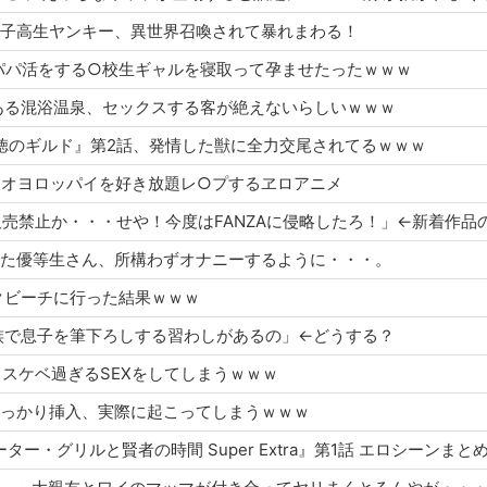
」最強女子高生ヤンキー、異世界召喚されて暴れまわる！
命令でパパ活をする○校生ギャルを寝取って孕ませたったｗｗｗ
効能がある混浴温泉、セックスする客が絶えないらしいｗｗｗ
メ『不徳のギルド』第2話、発情した獣に全力交尾されてるｗｗｗ
んのヤオヨロッパイを好き放題レ○プするヱロアニメ
を奪われた優等生さん、所構わずオナニーするように・・・。
リモクビーチに行った結果ｗｗｗ
には家族で息子を筆下ろしする習わしがあるの」←どうする？
さん、スケベ過ぎるSEXをしてしまうｗｗｗ
撃でうっかり挿入、実際に起こってしまうｗｗｗ
ピーター・グリルと賢者の時間 Super Extra』第1話 エロシーンまと