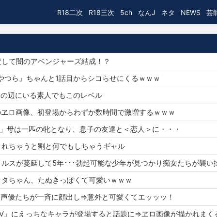
R18二次
R18三次
5ch
なんJ
ネタ
NEWS
芸
同出資して闇のアベンジャーズ結成！？
うる星やつら』ちゃんと1話目からシコらせにくるｗｗｗ
乳、その辺にいる素人でもこのレベル
ちゃんのヱロ画像、初登場からわずか数時間で激増するｗｗｗ
にして♡」母は一匹の牝となり、息子の友達と＜恋人＞に・・・
願いされちゃうと割と何でもしちゃうギャル
ンポウイルスが蔓延して5年･･･勃起可能な少年が見つかり痴女たちが襲
スレッタちゃん、たぬきっぽくて可愛いｗｗｗ
ロアニメ声優たちが一斉に顔出し⇒意外と可愛くてエッッッ！
ケモンSV』にえっちなキャラが登場すると話題に⇒ヱロ画像が描かれま