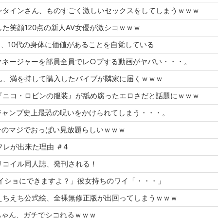
ル・バレンタインさん、ものすごく激しいセックスをしてしまうｗｗｗ
ューした笑顔120点の新人AV女優が激シコｗｗｗ
子さん、10代の身体に価値があることを自覚している
の女子マネージャーを部員全員でレ○プする動画がヤバい・・・。
人妻さん、満を持して購入したバイブが隣家に届くｗｗｗ
考えた『ニコ・ロビンの服装』が舐め腐ったエロさだと話題にｗｗｗ
さん、ジャンプ史上最恐の呪いをかけられてしまう・・・。
、ガチのマジでおっぱい見放題らしいｗｗｗ
にセフレが出来た理由 ＃4
ス・リコイル同人誌、発刊される！
対、ナイショにできますよ？」彼女持ちのワイ「・・・」
アカのえちえち公式絵、全裸無修正版が出回ってしまうｗｗｗ
ウタちゃん、ガチでシコれるｗｗｗ