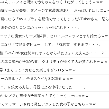
のウタちゃん、ルフィと混浴で赤ちゃんをつくりたがってしまうｗｗｗ
ヱッチな格闘ゲームが登場、ダメージで衣装破壊あり、おっぱい丸出しにｗ
ヱロ動画になる『AVスプラ』を配信でヤってしまったVTuberさん、怒
名幼女、海外のロリコンにめちゃくちゃ犯される・・・。
の作者のエッチな魔女シリーズ第4弾、ヒロインのマッマとヤリ始めるｗｗ
セフレ」になり「芸能界デビュー」して、「枕営業」するまで・・・。
国人男性「ﾆｯﾎﾟﾝの女は簡単にヤレるからｽｷだよ」←ええんか・・・？
ハーレムのヱロ漫画が実写AV化、クオリティが高くて大絶賛されるｗｗｗ
首だけを弄りまくってイカせるの楽しすぎワロタｗｗｗ
ァミリーのヨルさん、全身スケベな3DCG化ｗｗｗ
トリバコ』を鎮める方法、母親による”搾乳”だった・・・。
顔がかわいいメスが無様ガチ痙攣イキでぐちゃぐちゃにｗｗｗ
をひたすらマッサージされて発狂アクメした女の子がこちらｗｗｗ