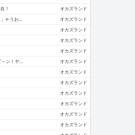
健在！
オカズランド
10/03 11:00 同じ部活の後輩「先輩、キモすぎて可哀想なんで・・・オナニーを手伝うくらいならいいですよ」←うおぉお！マジか！？
オカズランド
オカズランド
オカズランド
オカズランド
10/02 17:35 ロビン「まずいわ、チョッパーがオナニーを覚えてしまったみたい」チョッパー「ナミぃ！ロビ～ン！ヤラせろぉ！」
オカズランド
オカズランド
オカズランド
オカズランド
オカズランド
オカズランド
オカズランド