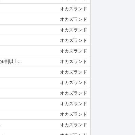
オカズランド
オカズランド
オカズランド
オカズランド
オカズランド
10/13 14:30 【悲報】AI絵師「DLsiteで販売禁止か・・・せや！今度はFANZAに侵略したろ！」←新着作品の6割以上がAI産に・・・
オカズランド
オカズランド
オカズランド
オカズランド
オカズランド
オカズランド
め
オカズランド