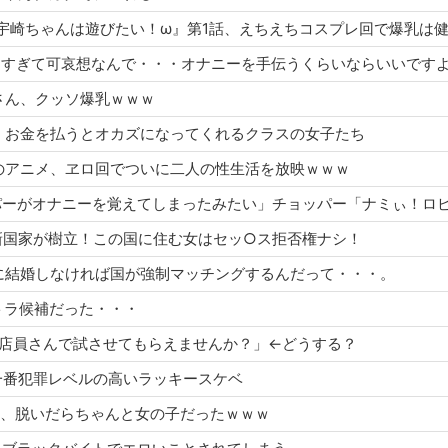
アニメ『宇崎ちゃんは遊びたい！ω』第1話、えちえちコスプレ回で爆乳は
巫女さん、クッソ爆乳ｗｗｗ
しよ？」お金を払うとオカズになってくれるクラスの女子たち
ミリーのアニメ、ヱロ回でついに二人の性生活を放映ｗｗｗ
ヤバい新国家が樹立！この国に住む女はセッ○ス拒否権ナシ！
5歳までに結婚しなければ国が強制マッチングするんだって・・・。
リストラ候補だった・・・
オナホ、店員さんで試させてもらえませんか？」←どうする？
した一番犯罪レベルの高いラッキースケベ
子さん、脱いだらちゃんと女の子だったｗｗｗ