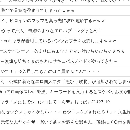
が好きだ。」大親友とワイのマッマが付き合ってヤリまくとるんやが・・
り、お遊びで兄嫁を孕ませてしまったｗｗｗ
生したワイ、ヒロインのマッマを真っ先に攻略開始するｗｗｗ
ロリ、ぶつかって挿入、奇跡のようなヱロハプニングまとめ！
が大ヒット⇒キャラが着用しているパンツとブラを販売しますｗｗｗ
のラッキースケベシーン、あまりにもエッチでマン汁びちゃびちゃｗｗｗ
リトル！～無垢な坊ちゃまのもとにサキュバスメイドがやってきた～
運営するやで！」⇒入居してきたのは全員まんさんで・・・
コックさん、公式に新たなエロ同人ネタ『黒ひげ敗北』が追加されてしま
気キャラ「あたしでシコシコして～ん❤」おっぱいﾌﾞﾙﾝﾌﾞﾙﾝ