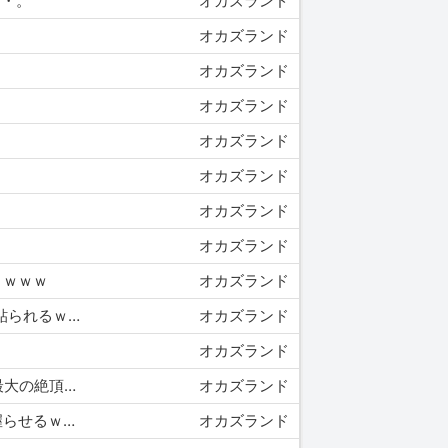
・・。
オカズランド
オカズランド
オカズランド
オカズランド
オカズランド
オカズランド
オカズランド
オカズランド
うｗｗｗ
オカズランド
10/10 17:30 【朗報】人力『NovelAI』が5chヱロ画像スレに降臨、キーワードを入力するとスケベなお尻が貼られるｗｗｗ
オカズランド
オカズランド
10/10 10:30 ボーイッシュJK「彼氏の淡白なセックスじゃイケない・・・せや！レ○プされたろ！」←人生最大の絶頂ｗｗｗ
オカズランド
10/10 07:30 「もうおじいちゃんってば、元気なんだから♥」老いて益々お盛んな爺さん、孫娘にチ○ポを握らせるｗｗｗ
オカズランド