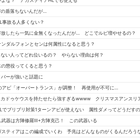
て強いよな？ アガスティアHLでも使える
ンデの盾落ちないんだが…
アHL事故る人多くない？
の上限解放したら一気に金無くなったんだが… どこでルピ増やせるの？
タインサンダルフォンとセンは何属性になると思う？
度をやらない人ってどれ位いるの？ やらない理由は何？
今後水の懲役ってくると思う？
ダイバーが強いと話題に
イバーのアビ「オーバートランス」が調整！ 再使用が不可に…
ティアHLでブリブリ対策1ターンアビが使えない 属性ダメってどうだす
アHL武器は方陣修羅III+方陣克己！ この武器いる
えずアガスティアはこの編成でいくわ 予兆はどんなものがくるんだろう