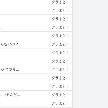
グラまと！
グラまと！
グラまと！
…
グラまと！
グラまと！
ならないの？
グラまと！
グラまと！
グラまと！
02/07 15:47 【グラブル】ビカラ最終上限の詳細が公開！ 奥義で自動フィールド、ディスペルガードもつかえてフルオ仕様に！
グラまと！
グラまと！
グラまと！
02/06 19:00 【グラブル】ログインもプレイもしてるのに頑なに古戦場だけ走らない触れない ってのが団員にいるんだけど…
グラまと！
グラまと！