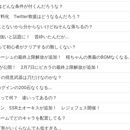
武器はどんな条件が付くんだろうな？
PIが有料化 Twitter救援はどうなるんだろう？
りしたことないから分からないけどねそんな落ちるの？
5凸が強いと話題に！ 昔砕いたんだが…
ン討伐って初心者がクリアするの難しくない？
桜とルルーシュの最終上限解放が追加！ 桜ちゃんの奥義のBGMなくなる
2月号が公開！ 2月7日にビカラの最終上限解放が追加！
ヤマトの得意武器は刀だけなのかな？
ンログインの200石なくなる…
詠唱技って何？ 違いってあるの？
ンドリオン、SSR土オーキスが追加！ レジェフェス開催！
マイルームでどのキャラを配置してる？
ロップ率がいくらなんでも低すぎる…