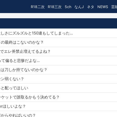
R18二次
R18三次
5ch
なんJ
ネタ
NEWS
芸
ダル欲しさにズルズルと150連もしてしまった…
ゾーイの最終はこないのかな？
麟HLでエレ斧禁止増えてるよね？
武器って偏ると悲惨だよな…
ヤマトは刀しか持てないのかな？
ンセン弱くない？
もっと配ってほしい
ニバチケットで誰取るかもう決めてる？
verほしいよな？
初何からやればいいの？