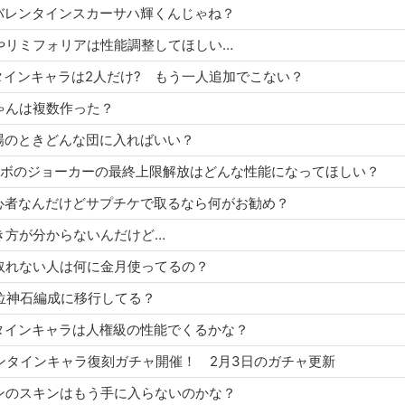
修でバレンタインスカーサハ輝くんじゃね？
ロペやリミフォリアは性能調整してほしい…
レンタインキャラは2人だけ? もう一人追加でこない？
ロちゃんは複数作った？
古戦場のときどんな団に入ればいい？
ナ5コラボのジョーカーの最終上限解放はどんな性能になってほしい？
ての初心者なんだけどサプチケで取るなら何がお勧め？
の動き方が分からないんだけど…
武器取れない人は何に金月使ってるの？
どの位神石編成に移行してる？
レンタインキャラは人権級の性能でくるかな？
らバレンタインキャラ復刻ガチャ開催！ 2月3日のガチャ更新
リオンのスキンはもう手に入らないのかな？