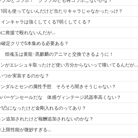
ネがグラブルとコラボ！ グラブルとも再コラボこないかな？
ラ引いて1回も使ってないんだけど当たりキャラじゃなかったっけ？
レンタインキャラは強くしてくる?弱くしてくる？
しいのに救援で殴れないんだが…
ス拳の確定クリで5本集める必要ある？
臨開催！ 煌魂玉は黄龍･黒麒麟のアニマと交換できるように！
マグナマンがエレシュキ取ったけど使い方分からないって嘆いてるんだが…
凸はいつか実装するのかな？
タインサンダルとセンの属性予想 そろそろ闇きそうじゃない？
定チケのバーゲンセールだな 体感ヴィンテージ武器率高くない？
カグヤ1凸になったけど金剛入れるのってあり？
ミッション追加されたけど報酬追加されないのかな？
ー最終上限性能が微妙すぎる…