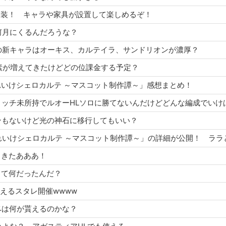
ムが実装！ キャラや家具が設置して楽しめるぞ！
ーは何月にくるんだろうな？
フェスの新キャラはオーキス、カルテイラ、サンドリオンが濃厚？
金要素が増えてきたけどどの位課金する予定？
ト「それいけシェロカルテ ～マスコット制作譚～」感想まとめ！
ィエルリッチ未所持でルオーHLソロに勝てないんだけどどんな編成でい
ムゲンもないけど光の神石に移行してもいい？
売もきたあああ！
らって何だったんだ？
もらえるスタレ開催wwww
年イベは何が貰えるのかな？