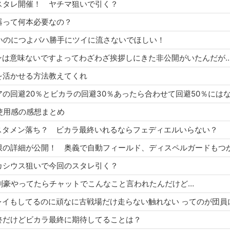
ら水石スタレ開催！ ヤチマ狙いで引く？
ラ武器って何本必要なの？
でもないのにつよバハ勝手にツイに流さないでほしい！
トレハンは意味ないですよってわざわざ挨拶しにきた非公開がいたんだが
ム斧を活かせる方法教えてくれ
スリアの回避20％とビカラの回避30％あったら合わせて回避50％には
終の使用感の感想まとめ
ィエルスタメン落ち？ ビカラ最終いれるならフェディエルいらない？
インカシウス狙いで今回のスタレ引く？
ハで風剣豪やってたらチャットでこんなこと言われたんだけど…
ラ最終だけどビカラ最終に期待してることは？