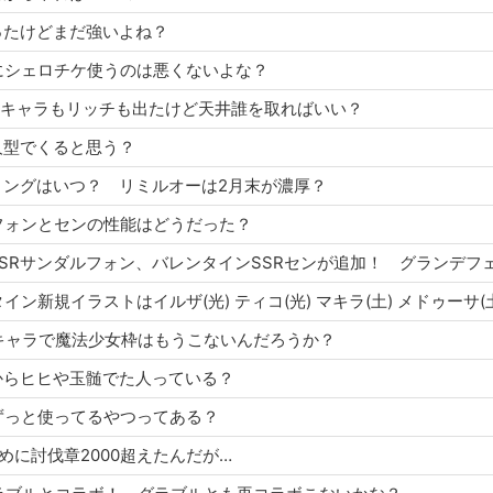
当たったけどまだ強いよね？
ャラにシェロチケ使うのは悪くないよな？
してバレキャラもリッチも出たけど天井誰を取ればいい？
は人型でくると思う？
タイミングはいつ？ リミルオーは2月末が濃厚？
ダルフォンとセンの性能はどうだった？
タインSSRサンダルフォン、バレンタインSSRセンが追加！ グランデフ
タイン新規イラストはイルザ(光) ティコ(光) マキラ(土) メドゥーサ(
タインキャラで魔法少女枠はもうこないんだろうか？
レスからヒヒや玉髄でた人っている？
ンでずっと使ってるやつってある？
のために討伐章2000超えたんだが…