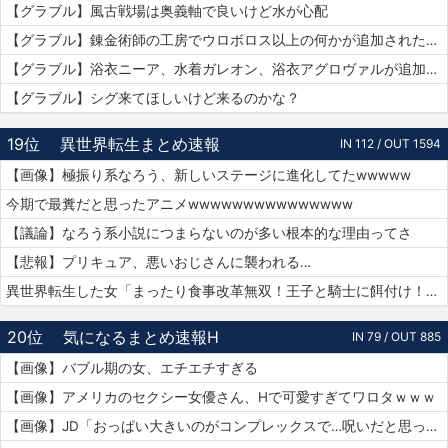
【グラブル】風古戦場は奥義軸で良いけど水が心配
【グラブル】錬金術師の工房でウロボロス以上の何かが追加されたりするのかな？
【グラブル】浴衣ニーア、水着ガレオン、浴衣アグロヴァルが追加！ グランデフェス開催！
【グラブル】シグ来てほしいけど来るのかな？
19位
異世界転生まとめ速報
IN 112 / OUT 1594
【画像】極振り系なろう、新しいステージに進化してたwwwww
今期で最糞だと思ったアニメwwwwwwwwwwwwwww
【議論】なろう系小説につまらないのが多い根本的な理由ってさ
【悲報】プリキュア、悪いおじさんに襲われる…
異世界転生した女「まったり食事改革無双！王子と騎士に餌付け！」ワイ「ええやん」
20位
気になるまとめ速報H
IN 79 / OUT 885
【画像】バブル期の女、エチエチすぎる
【画像】アメリカのセクシー女優さん、Hで可愛すぎてワロタｗｗｗ
【画像】JD「おっぱい大きいのがコンプレックスで…呪いだと思ってる…」