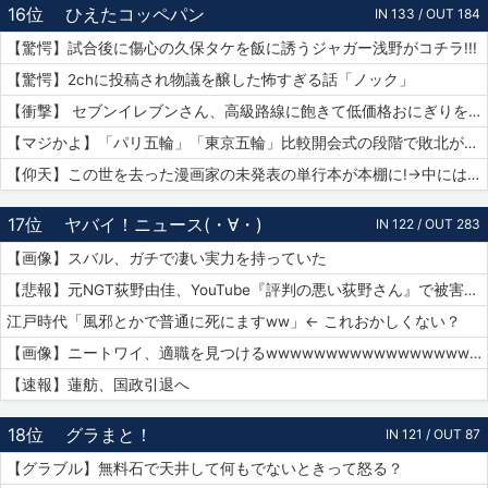
16位
ひえたコッペパン
IN 133 / OUT 184
【驚愕】試合後に傷心の久保タケを飯に誘うジャガー浅野がコチラ!!!
【驚愕】2chに投稿され物議を醸した怖すぎる話「ノック」
【衝撃】 セブンイレブンさん、高級路線に飽きて低価格おにぎりを販売してしまうwwwww
【マジかよ】「パリ五輪」「東京五輪」比較開会式の段階で敗北が確定してしまうww
【仰天】この世を去った漫画家の未発表の単行本が本棚に!→中には呪文のようなものが…
17位
ヤバイ！ニュース(・∀・)
IN 122 / OUT 283
【画像】スバル、ガチで凄い実力を持っていた
【悲報】元NGT荻野由佳、YouTube『評判の悪い荻野さん』で被害者チャレンジを再開するも誰も関心なしｗｗｗｗｗｗｗｗｗｗｗｗ
江戸時代「風邪とかで普通に死にますww」← これおかしくない？
【画像】ニートワイ、適職を見つけるwwwwwwwwwwwwwwwwwwwwww
【速報】蓮舫、国政引退へ
18位
グラまと！
IN 121 / OUT 87
【グラブル】無料石で天井して何もでないときって怒る？