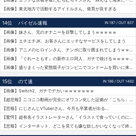
【画像】エッチな水着を着たむちむちマンさん「みんなで海来たーｗｗｗｗｗ」📷
【画像】東北地方で活動するアイドルさん、発育が良すぎる
14位
バイゼル速報
IN 187 / OUT 837
【画像】妹さん、兄のオナニーを目撃してしまうｗｗｗｗｗ
【画像】エチエチJK、お客さんにエッチなサービスをしてしまう
【画像】アニメのヒロインさん、チンポに取り囲まれてしまうｗｗｗｗｗ
【画像】『ぐれーともす』の新作エロ同人、ガチで抜けるｗｗｗｗｗｗ
【画像】盛りまくった変態親子がコンビニでコンドームを買いに来たｗｗｗｗｗ
15位
のて速
IN 186 / OUT 1462
【画像】Switch2、ガチでデカいｗｗｗｗｗｗｗ
【超悲報】ニコニコ動画が完全にオワコン化した証拠が「こちら」…
【悲報】にじさんじVTuberさん、今月も卒業者が出る…
【驚愕】超有名イラストレーターさん「イラストで食っていくのに練習を重ねる必要はありません。企業VTuberのママになれば一生安泰です」
【悲報】インターネット、どこを見ても嫌な奴しかいなくなって終わる…