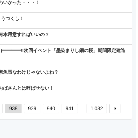
わいかった・・・！
とうつくし！
何本用意すればいいの？
ﾟ)━━━━!!次回イベント「墨染まりし鋼の桜」期間限定建造
素魚雷なわけじゃないよね？
おばさんとは呼ばせない！
938
939
940
941
…
1,082