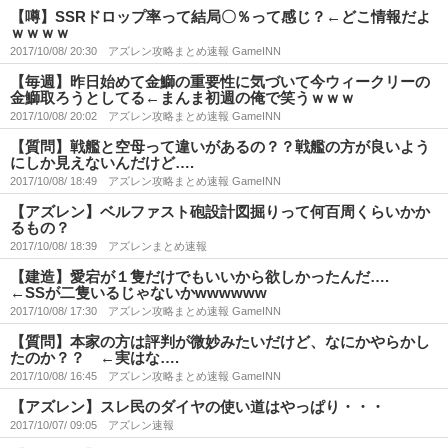
【噂】SSRドロップ率って結局〇％って感じ？←どこ情報だよ
ｗｗｗｗ
2017/10/08/ 20:30
アズレン攻略まとめ速報 GameINN
【毎週】昨日始めて金鰤の重要性に気づいて今ウィークリーの
金鰤取ろうとしてる←まんま初週の俺で笑うｗｗｗ
2017/10/08/ 20:02
アズレン攻略まとめ速報 GameINN
【質問】戦艦と空母って違いがあるの？？戦艦の方が良いよう
にしか見えないんだけど….
2017/10/08/ 18:49
アズレン攻略まとめ速報 GameINN
【アズレン】ベルファスト砲設計図掘りって何百周くらいかか
るもの？
2017/10/08/ 18:39
アズレンまとめ速報
【建造】愛宕が１隻だけでもいいから欲しかったんだ….
←SSが二隻いるじゃないかwwwwww
2017/10/08/ 17:30
アズレン攻略まとめ速報 GameINN
【質問】本家の方は評判が微妙みたいだけど、なにかやらかし
たのか？？ ←実はな….
2017/10/08/ 16:45
アズレン攻略まとめ速報 GameINN
【アズレン】スレ民のダイヤの使い道はやっぱり・・・
2017/10/07/ 09:05
アズレン速報