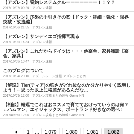
【アズレン】誓約システムクルーーーーーーー！！？？
2017/10/07/ 00:29
アズレン速報
【アズレン】序盤の手引きその⑤【ドック・詳細・強化・限界
突破・改造編】
2017/10/06/ 21:55
アズレン速報
【アズレン】サンディエゴ指揮官現る
2017/10/06/ 14:34
アズレン速報
【アズレン】これだからドイツは・・・他寮舎、家具雑談【寮
舎、家具】
2017/10/05/ 18:47
アズレン速報
このブログについて
2017/10/04/ 20:10
アズールレーン速報-アズレンまとめ
【解説】Tier(ティア)の強さがどれ位なのか分かりやすく説明し
よう！←思った以上に格差があるんだな…
2017/10/03/ 12:00
アズレン攻略まとめ速報 GameINN
【相談】軽巡でこれはおススメで育てておけっていうのは何？
←ハムマン、エイジャックス、ポートランド好きなの選べ！
2017/09/30/ 12:00
アズレン攻略まとめ速報 GameINN
1
…
1,079
1,080
1,081
1,082