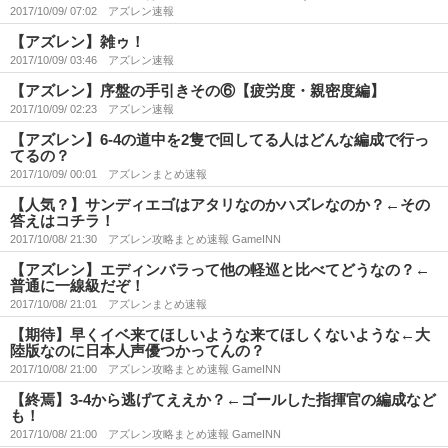
2017/10/09/ 07:02
アズレン速報
【アズレン】雑ゥ！
2017/10/09/ 03:46
アズレン速報
【アズレン】序盤の手引きその⑥【疲労度・親密度編】
2017/10/09/ 02:23
アズレン速報
【アズレン】6-4の道中を2隻で回してる人はどんな編成で行っ
てるの？
2017/10/09/ 00:01
アズレンまとめ速報
【人気？】サンディエゴはアタリなのかハズレなのか？←その
答えはコチラ！
2017/10/08/ 21:30
アズレン攻略まとめ速報 GameINN
【アズレン】エディンバラって他の軽巡と比べてどうなの？←
普通に一線級だぞ！
2017/10/08/ 21:01
アズレンまとめ速報
【期待】早くイベ来てほしいような来てほしくないような←大
陸版なのに日本人声優つかってんの？
2017/10/08/ 21:00
アズレン攻略まとめ速報 GameINN
【終焉】3-4から逃げてええか？←ゴールした指揮官の編成など
も！
2017/10/08/ 21:00
アズレン攻略まとめ速報 GameINN