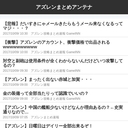
アズレンまとめアンテナ
【悲報】だいすきにゃメールきたらもうメール来なくなるって
マジ・・・？
2017/10/09/ 10:30
アズレン攻略まとめ速報 GameINN
【衝撃】アズレンのアカウント、衝撃価格で出品される
wwwwwwwwww
2017/10/09/ 10:00
アズレン攻略まとめ速報 GameINN
対空と副砲は使用条件が全くわからないんだけどいつ攻撃して
るの？
2017/10/09/ 09:30
アズレン攻略まとめ速報 GameINN
【アズレン】まったく出ない赤城と加賀・・・
2017/10/09/ 09:00
アズレン速報
金の装備って全部当たりって認識でいいの？
2017/10/09/ 09:00
アズレン攻略まとめ速報 GameINN
【アズレン】中国の艦船少ないけどなんか理由あるの？←史実
通りなので…
2017/10/09/ 07:05
アズレンまとめ速報
【アズレン】日曜日はデイリー全部出来るぞ！