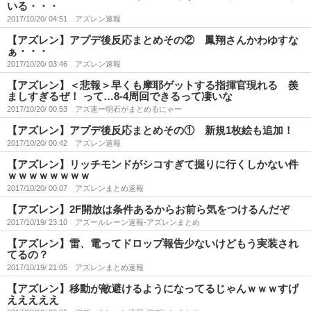
いる・・・
2017/10/20/ 04:51
アズレン速報
【アズレン】アプデ後反応まとめその② 鳳翔さんかわゆすな
ぁ・・・
2017/10/20/ 03:46
アズレン速報
【アズレン】＜悲報＞早くも摩耶ゲットする指揮官現れる 羨
ましすぎるぜ！ って…8-4周回できるって凄いな
2017/10/20/ 00:53
アズ速ー明石がまとめるにゃー
【アズレン】アプデ後反応まとめその① 新規1枚絵も追加！
2017/10/20/ 00:42
アズレン速報
【アズレン】リッチモンドがシコすぎて掘りに行くしかない件
ｗｗｗｗｗｗｗｗ
2017/10/20/ 00:07
アズレンまとめ速報
【アズレン】2F開放は条件あるからお前ら気をつけるんだぞ
2017/10/19/ 23:10
アズールレーン速報-アズレンまとめ
【アズレン】雷、電ってドロップ報告少ないけどもう実装され
てるの？
2017/10/19/ 21:05
アズレンまとめ速報
【アズレン】移動が敵避けるようになってるじゃんｗｗｗすげ
えええええ