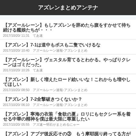
アズレンまとめアンテナ
【アズールレーン】もしアズレンを辞めたら腹をすかせて待ち
続ける艦娘たちが・・・
2017/10/20/ 11:31
てあ速
【アズレン】7-1は道中もボスも二隻でいけるな
2017/10/20/ 10:40
アズールレーン速報-アズレンまとめ
【アズールレーン】ヴェスタル育てるとわかる。やっぱりクレ
ーンはゴミだった。
2017/10/20/ 10:26
てあ速
【アズレン】新しく増えたロード絵いいな！これからも増やし
てほしい
2017/10/20/ 08:50
アズールレーン速報-アズレンまとめ
【アズレン】7-2全撃破きつくないか？
2017/10/20/ 06:10
アズールレーン速報-アズレンまとめ
【アズレン】寧海の衣装「食欲の夏」ロリにもセクシー系を着
せる中華の精神を僕は最大限に尊重したい
2017/10/20/ 05:55
アズ速ー明石がまとめるにゃー
【アズレン】アプデ後反応その③ もう摩耶掘り終ってる方が