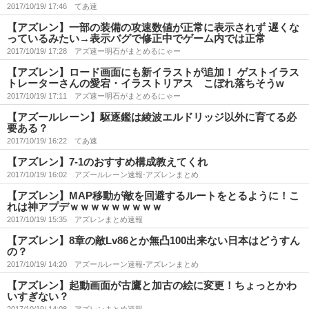
2017/10/19/ 17:46
てあ速
【アズレン】一部の装備の攻速数値が正常に表示されず 遅くな
っているみたい→表示バグで修正中でゲーム内では正常
2017/10/19/ 17:28
アズ速ー明石がまとめるにゃー
【アズレン】ロード画面にも新イラストが追加！ ゲストイラス
トレーターさんの愛宕・イラストリアス こぼれ落ちそうw
2017/10/19/ 17:11
アズ速ー明石がまとめるにゃー
【アズールレーン】駆逐鑑は綾波エルドリッジ以外に育てる必
要ある？
2017/10/19/ 16:22
てあ速
【アズレン】7-1のおすすめ構成教えてくれ
2017/10/19/ 16:02
アズールレーン速報-アズレンまとめ
【アズレン】MAP移動が敵を回避するルートをとるように！こ
れは神アプデｗｗｗｗｗｗｗｗｗ
2017/10/19/ 15:35
アズレンまとめ速報
【アズレン】8章の敵Lv86とか無凸100出来ない日本はどうすん
の？
2017/10/19/ 14:20
アズールレーン速報-アズレンまとめ
【アズレン】起動画面が古鷹と加古の絵に変更！ちょっとかわ
いすぎない？