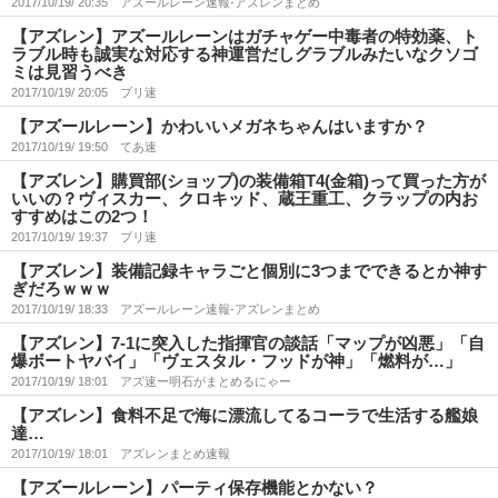
2017/10/19/ 20:35
アズールレーン速報-アズレンまとめ
【アズレン】アズールレーンはガチャゲー中毒者の特効薬、ト
ラブル時も誠実な対応する神運営だしグラブルみたいなクソゴ
ミは見習うべき
2017/10/19/ 20:05
ブリ速
【アズールレーン】かわいいメガネちゃんはいますか？
2017/10/19/ 19:50
てあ速
【アズレン】購買部(ショップ)の装備箱T4(金箱)って買った方が
いいの？ヴィスカー、クロキッド、蔵王重工、クラップの内お
すすめはこの2つ！
2017/10/19/ 19:37
ブリ速
【アズレン】装備記録キャラごと個別に3つまでできるとか神す
ぎだろｗｗｗ
2017/10/19/ 18:33
アズールレーン速報-アズレンまとめ
【アズレン】7-1に突入した指揮官の談話「マップが凶悪」「自
爆ボートヤバイ」「ヴェスタル・フッドが神」「燃料が…」
2017/10/19/ 18:01
アズ速ー明石がまとめるにゃー
【アズレン】食料不足で海に漂流してるコーラで生活する艦娘
達…
2017/10/19/ 18:01
アズレンまとめ速報
【アズールレーン】パーティ保存機能とかない？